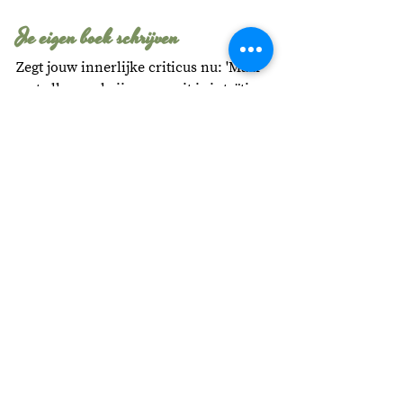
Je eigen boek schrijven
Zegt jouw innerlijke criticus nu: 'Maar 
met alleen schrijven vanuit je intuïtie 
schrijf je nog geen boek.' Dat klopt. 
Maar het helpt je wel om je tijdens het 
schrijven van je boek niet te laten 
leiden door twijfels en meningen van 
buitenaf. Heel veel schrijvers schieten 
snel 'in hun hoofd' als ze met hun 
boek bezig zijn en zien dan door de 
bomen het bos niet meer. Schrijven 
vanuit je intuïtie helpt je om je focus 
weer te leggen op het grotere plaatje. 
Onderschat vervolgens de kracht van 
herschrijven niet. Daarover gaat mijn 
volgende blog, die volgende maand 