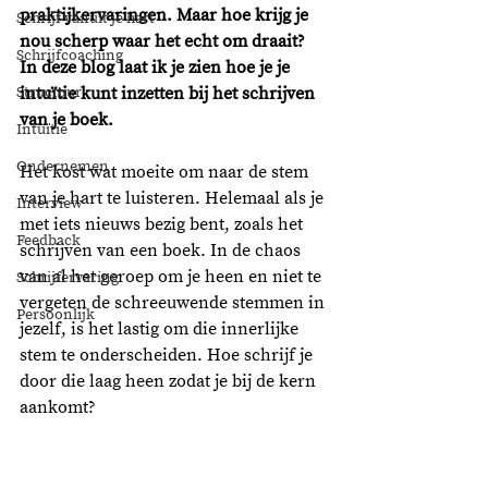
praktijkervaringen. Maar hoe krijg je 
Schrijf vanuit je hart
nou scherp waar het echt om draait? 
Schrijfcoaching
In deze blog laat ik je zien hoe je je 
Structuur
intuïtie kunt inzetten bij het schrijven 
van je boek. 
Intuïtie
Ondernemen
Het kost wat moeite om naar de stem 
van je hart te luisteren. Helemaal als je 
Interview
met iets nieuws bezig bent, zoals het 
Feedback
schrijven van een boek. In de chaos 
van al het geroep om je heen en niet te 
Schrijfervaring
vergeten de schreeuwende stemmen in 
Persoonlijk
jezelf, is het lastig om die innerlijke 
stem te onderscheiden. Hoe schrijf je 
door die laag heen zodat je bij de kern 
aankomt?  