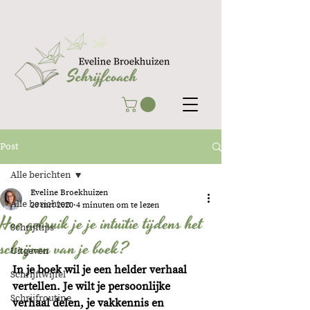
Post
Alle berichten
Eveline Broekhuizen
Alle berichten
20 mrt 2020
4 minuten om te lezen
Hoe gebruik je je intuïtie tijdens het
Schrijftips
schrijven van je boek?
Uitgeven
In je boek wil je een helder verhaal 
Schrijftwijfel
vertellen. Je wilt je persoonlijke 
Schrijfroutine
verhaal delen, je vakkennis en 