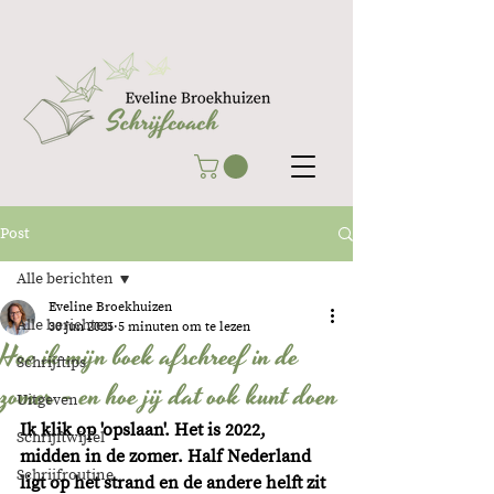
Post
Alle berichten
Eveline Broekhuizen
Alle berichten
30 jun 2025
5 minuten om te lezen
Hoe ik mijn boek afschreef in de
Schrijftips
zomer - en hoe jij dat ook kunt doen
Uitgeven
Ik klik op 'opslaan'. Het is 2022, 
Schrijftwijfel
midden in de zomer. Half Nederland 
Schrijfroutine
ligt op het strand en de andere helft zit 