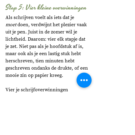
Stap 5: Vier kleine overwinningen
Als schrijven voelt als iets dat je 
moet
 doen, verdwijnt het plezier vaak 
uit je pen. Juist in de zomer wil je 
lichtheid. Daarom: vier elk stapje dat 
je zet. Niet pas als je hoofdstuk af is, 
maar ook als je een lastig stuk hebt 
herschreven, tien minuten hebt 
geschreven ondanks de drukte, of een 
mooie zin op papier kreeg.
Vier je schrijfoverwinningen 
bijvoorbeeld zo:
Houd een 
schrijfsuccessenlijstje
 bij – hoe 
klein ook
Trakteer jezelf op iets kleins na 
een schrijfsessie (ijsje, powernap, 