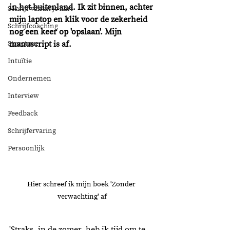
in het buitenland. Ik zit binnen, achter 
Schrijf vanuit je hart
mijn laptop en klik voor de zekerheid 
Schrijfcoaching
nog een keer op 'opslaan'. Mijn 
Structuur
manuscript is af. 
Intuïtie
Ondernemen
Interview
Feedback
Schrijfervaring
Persoonlijk
Hier schreef ik mijn boek 'Zonder 
verwachting' af
'
Straks, in de zomer, heb ik tijd om te 