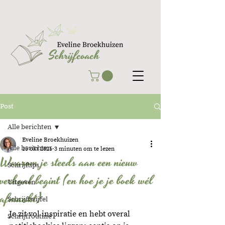
Post
Alle berichten
Eveline Broekhuizen
Alle berichten
15 okt 2025
3 minuten om te lezen
Waarom je steeds aan een nieuw
Schrijftips
verhaal begint (en hoe je je boek wél
Uitgeven
afmaakt)
Schrijftwijfel
Je zit vol inspiratie en hebt overal 
Schrijfroutine