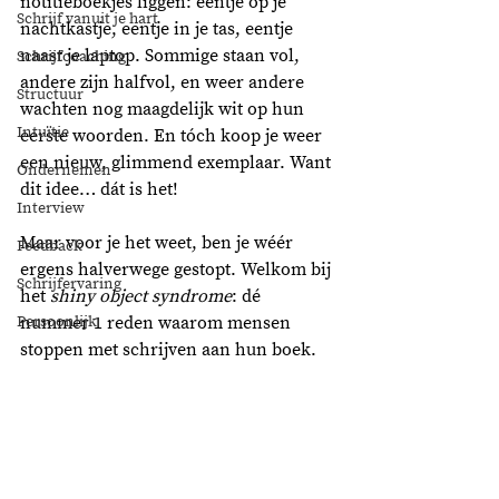
notitieboekjes liggen: eentje op je 
Schrijf vanuit je hart
nachtkastje, eentje in je tas, eentje 
naast je laptop. Sommige staan vol, 
Schrijfcoaching
andere zijn halfvol, en weer andere 
Structuur
wachten nog maagdelijk wit op hun 
Intuïtie
eerste woorden. En tóch koop je weer 
een nieuw, glimmend exemplaar. Want 
Ondernemen
dit idee… dát is het!
Interview
Maar voor je het weet, ben je wéér 
Feedback
ergens halverwege gestopt. Welkom bij 
Schrijfervaring
het 
shiny object syndrome
: dé 
Persoonlijk
nummer 1 reden waarom mensen 
stoppen met schrijven aan hun boek. 