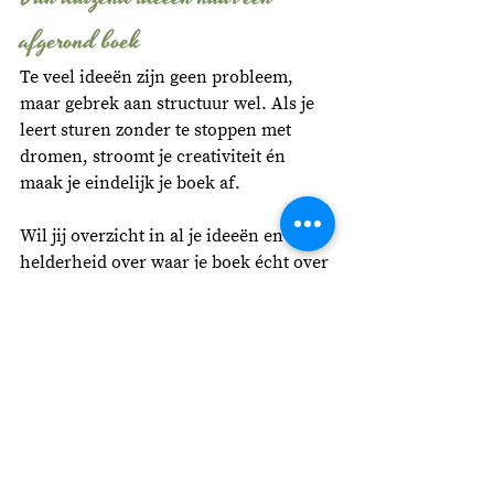
afgerond boek
Te veel ideeën zijn geen probleem, 
maar gebrek aan structuur wel. Als je 
leert sturen zonder te stoppen met 
dromen, stroomt je creativiteit én 
maak je eindelijk je boek af.
Wil jij overzicht in al je ideeën en 
helderheid over waar je boek écht over 
gaat? In een structuursessie krijg je 
richting, rust en een concreet plan om 
doelgericht verder te schrijven. Boek 
hier jouw 
structuursessie
 - voor een 
helder verhaal. 