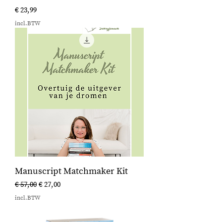
Prijs
€ 23,99
incl.BTW
Manuscript Matchmaker Kit
Normale prijs
Verkoopprijs
€ 57,00
€ 27,00
incl.BTW