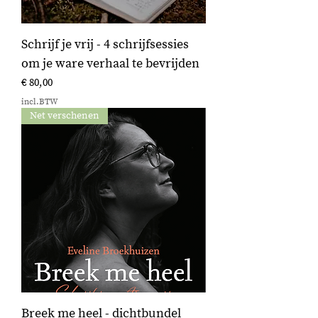
Schrijf je vrij - 4 schrijfsessies
om je ware verhaal te bevrijden
Prijs
€ 80,00
incl.BTW
Net verschenen
Breek me heel - dichtbundel