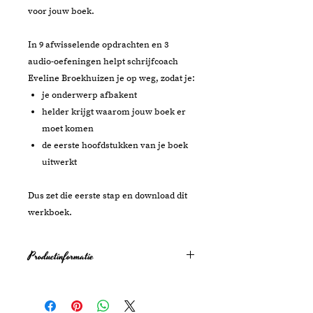
voor jouw boek.
In 9 afwisselende opdrachten en 3
audio-oefeningen helpt schrijfcoach
Eveline Broekhuizen je op weg, zodat je:
je onderwerp afbakent
helder krijgt waarom jouw boek er
moet komen
de eerste hoofdstukken van je boek
uitwerkt
Dus zet die eerste stap en download dit
werkboek.
Productinformatie
PDF (open met Adobe Reader)
A4-formaat
19 pagina's