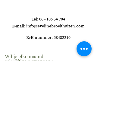
9 schrijfopdrachten
3 audio-oefeningen
Tel:
06 - 106 54 704
E-mail:
info@evelinebroekhuizen.com
KvK-nummer:
58482210
Wil je elke maand
schrijftips ontvangen?
>
Privacyverklaring
Algemene Voorwaarden