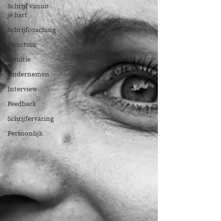
Schrijf vanuit
je hart
Schrijfcoaching
Structuur
Intuïtie
Ondernemen
Interview
Feedback
Schrijfervaring
Persoonlijk