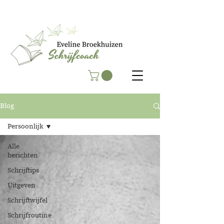
Blog
Persoonlijk
Alle
berichten
Schrijftips
Uitgeven
Schrijftwijfel
Schrijfroutine