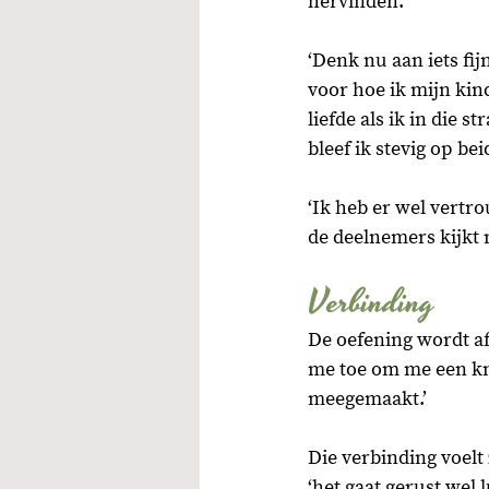
hervinden. 
‘Denk nu aan iets fijn
voor hoe ik mijn kin
liefde als ik in die 
bleef ik stevig op be
‘Ik heb er wel vertro
de deelnemers kijkt 
Verbinding
De oefening wordt a
me toe om me een knu
meegemaakt.’ 
Die verbinding voelt
‘het gaat gerust wel 