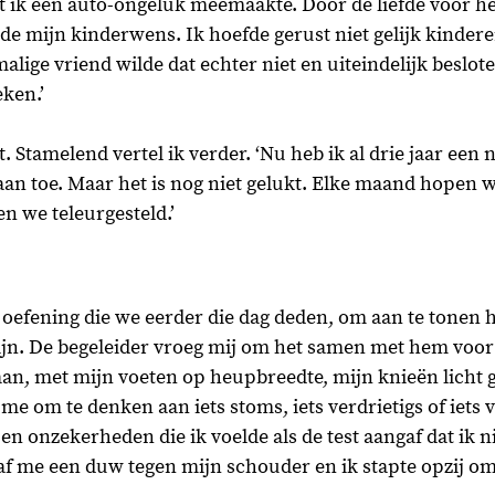
ot ik een auto-ongeluk meemaakte. Door de liefde voor het
de mijn kinderwens. Ik hoefde gerust niet gelijk kinder
lige vriend wilde dat echter niet en uiteindelijk beslote
eken.’
t. Stamelend vertel ik verder. ‘Nu heb ik al drie jaar een 
 aan toe. Maar het is nog niet gelukt. Elke maand hopen 
 we teleurgesteld.’ 
 oefening die we eerder die dag deden, om aan te tonen h
jn. De begeleider vroeg mij om het samen met hem voor 
aan, met mijn voeten op heupbreedte, mijn knieën licht 
me om te denken aan iets stoms, iets verdrietigs of iets v
 en onzekerheden die ik voelde als de test aangaf dat ik n
af me een duw tegen mijn schouder en ik stapte opzij om