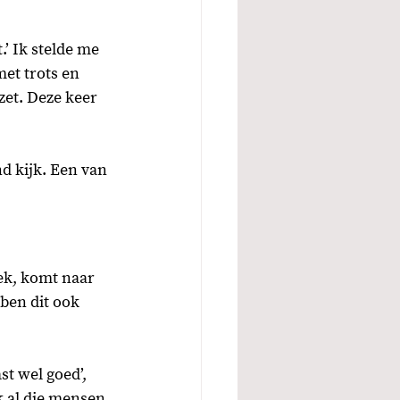
.’ Ik stelde me 
et trots en 
zet. Deze keer 
nd kijk. Een van 
ek, komt naar 
ben dit ook 
t wel goed’, 
ik al die mensen 