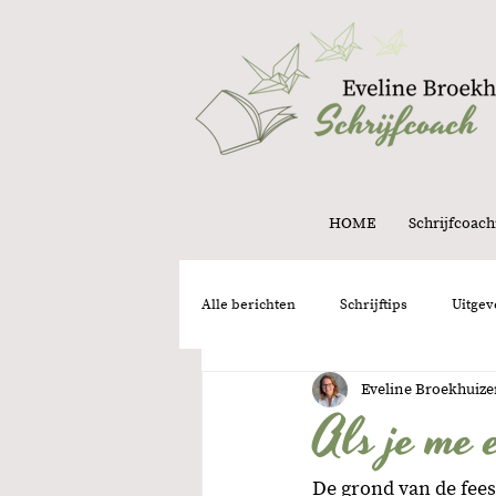
HOME
Schrijfcoach
Alle berichten
Schrijftips
Uitgev
Eveline Broekhuiz
Structuur
Intuïtie
Onder
Als je me 
De grond van de fees