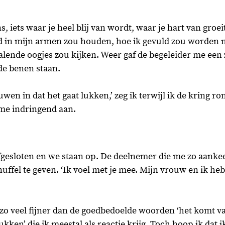
s, iets waar je heel blij van wordt, waar je hart van groeit
d in mijn armen zou houden, hoe ik gevuld zou worden m
stralende oogjes zou kijken. Weer gaf de begeleider me een 
ide benen staan. 
uwen in dat het gaat lukken,’ zeg ik terwijl ik de kring ro
me indringend aan. 
fgesloten en we staan op. De deelnemer die me zo aanke
ffel te geven. ‘Ik voel met je mee. Mijn vrouw en ik heb
 zo veel fijner dan de goedbedoelde woorden ‘het komt vas
lukken’ die ik meestal als reactie krijg. Toch hoop ik dat 