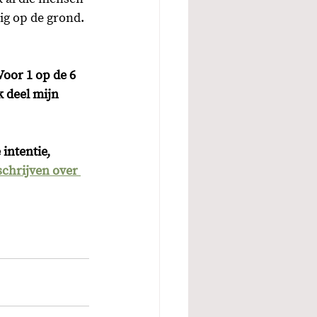
ig op de grond.
oor 1 op de 6 
k deel mijn 
intentie, 
schrijven over 