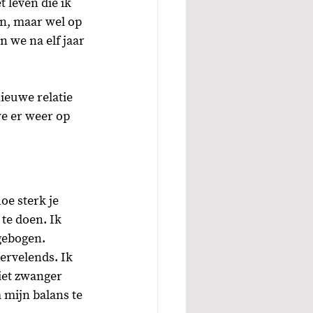
 leven die ik 
en, maar wel op 
n we na elf jaar 
nieuwe relatie 
we er weer op 
oe sterk je 
te doen. Ik 
gebogen. 
ervelends. Ik 
iet zwanger 
 mijn balans te 