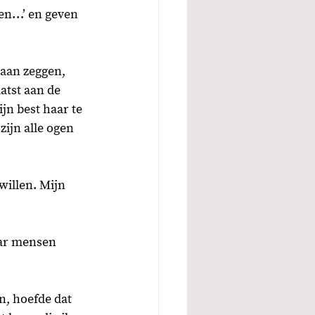
nen…’ en geven 
gaan zeggen, 
atst aan de 
jn best haar te 
ijn alle ogen 
willen. Mijn 
aar mensen 
, hoefde dat 