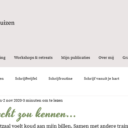
ing
Workshops & retreats
Mijn publicaties
Over mij
Gra
en
Schrijftwijfel
Schrijfroutine
Schrijf vanuit je hart
en
2 nov 2020
3 minuten om te lezen
nemen
Interview
Feedback
Schrijfervaring
Persoon
echt zou kennen...
tzaal voelt koud aan mijn billen. Samen met andere trai