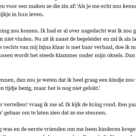
en voor een maken ze die zin af: ‘Als je me echt zou ken
jkje in hun leven. 
ening zou komen. Ik had er al over nagedacht wat ik zou 
iet vinden. Nu zit ik naast de begeleider en zal ik als la
e rechts van mij bijna klaar is met haar verhaal, doe ik mi
ssen wordt het steeds klammer onder mijn oksels. Dan z
ennen, dan zou je weten dat ik heel graag een kindje zou 
en tijdje bezig, maar het is nog niet gelukt.’ 
 vertellen? vraag ik me af. Ik kijk de kring rond. Een p
’-gebaar om te laten zien dat ze me steunen. 
ig was en de eerste vrienden om me heen kinderen kregen