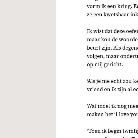
vorm ik een kring. E
ze een kwetsbaar inki
Ik wist dat deze oef
maar kon de woorden n
beurt zijn. Als degen
volgen, maar ondertu
op mij gericht.  
‘Als je me echt zou k
vriend en ik zijn al e
Wat moet ik nog meer
maken het ‘I love you
‘Toen ik begin twint