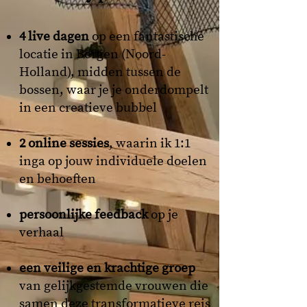
4 live dagen
op een fantastische
locatie in Bergen (Noord-
Holland), midden tussen de
bossen, waar
je je onderdompelt
in een creatieve bubbel
2 online sessies
, waarin ik 1:1
inga op jouw individuele doelen
en behoeften
persoonlijke feedback
op je
verhaal
een veilige en krachtige groep
van gelijkgestemde vrouwen die
samen deze transformatieve reis