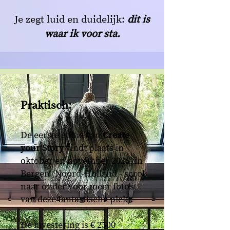
Je zegt luid en duidelijk:
dit is
waar ik voor sta.
Praktisch:
De eerste editie van
Create
your Story
vindt plaats in
oktober en november 2026, i
n
Bergen (Noord-Holland - scrol
naar onder voor meer foto's
van deze fantastische plek).
​De investering is € 2500