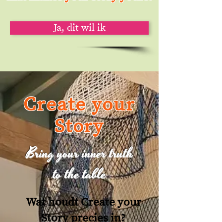
Ja, dit wil ik
Create your
Story
Bring your inner truth
to the table
Wat houdt Create your
Story precies in?