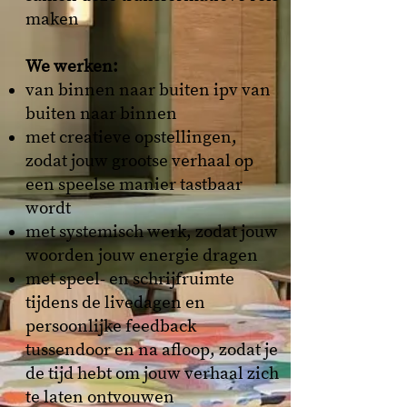
maken
We werken:​
van binnen naar buiten ipv van
buiten naar binnen
met creatieve opstellingen,
zodat jouw grootse verhaal op
een speelse manier tastbaar
wordt
met systemisch werk, zodat jouw
woorden jouw energie dragen​​​
met speel- en schrijfruimte
tijdens de livedagen en
persoonlijke feedback
tussendoor en na afloop, zodat je
de tijd hebt om jouw verhaal zich
te laten ontvouwen