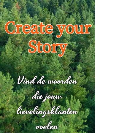
Create your
Story
Vind de woorden
die jouw
lievelingsklanten
voelen