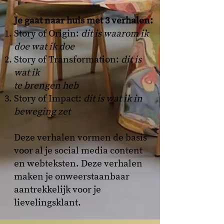
Je gaat naar huis met 3 verhalen:
Story of Origin:
dit is waarom ik
doe wat ik doe
Story of Transformation:
dit is
wat ik
te brengen heb
Story of Impact:
dit is wat ik in
beweging zet
Deze verhalen vormen de basis
voor al je social media content
en webteksten. Deze verhalen
maken je onweerstaanbaar
aantrekkelijk voor je
lievelingsklant.