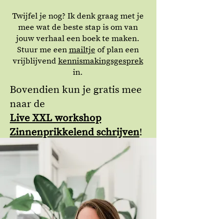
Twijfel je nog? Ik denk graag met je
mee wat de beste stap is om van
jouw verhaal een boek te maken.
Stuur me een
mailtje
of plan een
vrijblijvend
kennismakingsgesprek
in​.
Bovendien kun je gratis mee
naar de
Live XXL workshop
Zinnenprikkelend schrijven
!
Reserveer nu jouw plek zodat
je zeker mee kan doen.
Ja, ik doe mee