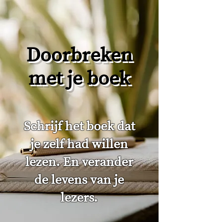
Doorbreken
met je boek
Schrijf het boek dat
je zelf had willen
lezen. En verander
de levens van je
lezers.