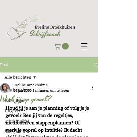
Post
Alle berichten
Eveline Broekhuizen
Alle berichten
20 jan 2020
3 minuten om te lezen
Werk jij op gevoel?
Schrijftips
Houd jij je aan je planning of volg je je 
Uitgeven
gevoel? Ben jij van de regeltjes, 
Schrijftwijfel
methoden en stappenplannen? Of 
werk je vooral op intuïtie? Ik dacht 
Schrijfroutine