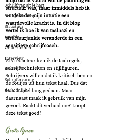
altijd dat ik vooral van de planning en 
Schrijf vanuit je hart
structuur was, maar inmiddels heb ik 
ontdekt dat mijn intuïtie een 
Schrijfcoaching
waardevolle kracht is. In dit blog 
Structuur
vertel ik hoe ik van taalnazi en 
Intuïtie
structuurjunkie veranderde in een 
sensitieve schrijfcoach. 
Ondernemen
Interview
Als redacteur ken ik de taalregels, 
schrijftechnieken en stijlfiguren. 
Feedback
Schrijvers willen dat ik kritisch ben en 
Schrijfervaring
de foutjes uit hun tekst haal. Dus dat 
Persoonlijk
heb ik heel lang gedaan. Maar 
daarnaast maak ik gebruik van mijn 
gevoel. Raakt dit verhaal me? Loopt 
deze tekst goed? 
Grote lijnen