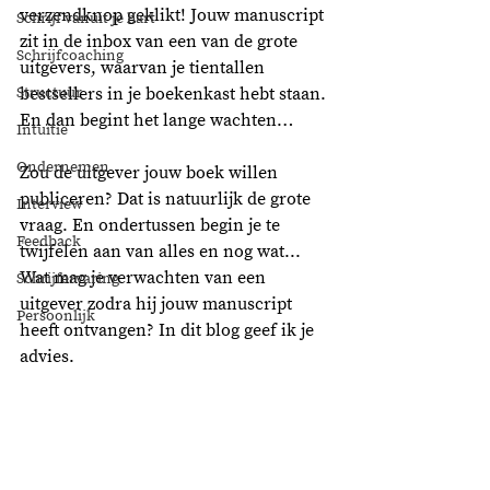
verzendknop geklikt! Jouw manuscript 
Schrijf vanuit je hart
zit in de inbox van een van de grote 
Schrijfcoaching
uitgevers, waarvan je tientallen 
Structuur
bestsellers in je boekenkast hebt staan. 
En dan begint het lange wachten… 
Intuïtie
Ondernemen
Zou de uitgever jouw boek willen 
publiceren? Dat is natuurlijk de grote 
Interview
vraag. En ondertussen begin je te 
Feedback
twijfelen aan van alles en nog wat... 
Wat mag je verwachten van een 
Schrijfervaring
uitgever zodra hij jouw manuscript 
Persoonlijk
heeft ontvangen? In dit blog geef ik je 
advies. 