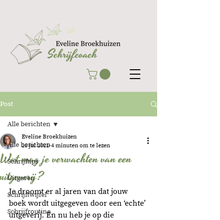
Post
Alle berichten
Eveline Broekhuizen
Alle berichten
26 jul 2021
4 minuten om te lezen
Wat mag je verwachten van een
Schrijftips
uitgeverij?
Uitgeven
Je droomt er al jaren van dat jouw 
Schrijftwijfel
boek wordt uitgegeven door een ‘echte’ 
Schrijfroutine
uitgeverij. En nu heb je op die 