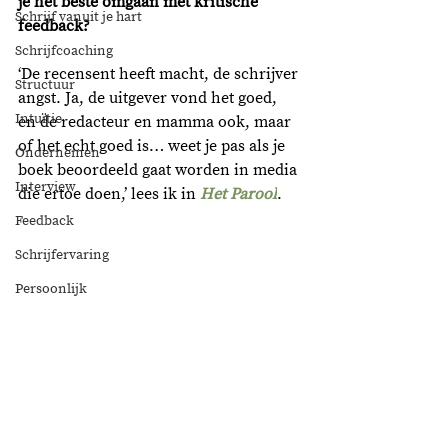
je het beste omgaan met kritische 
Schrijf vanuit je hart
feedback?  
Schrijfcoaching
‘De recensent heeft macht, de schrijver 
Structuur
angst. Ja, de uitgever vond het goed, 
Intuïtie
en de redacteur en mamma ook, maar 
of het echt goed is… weet je pas als je 
Ondernemen
boek beoordeeld gaat worden in media 
Interview
die ertoe doen,’ lees ik in 
Het Parool
. 
Feedback
Schrijfervaring
Persoonlijk