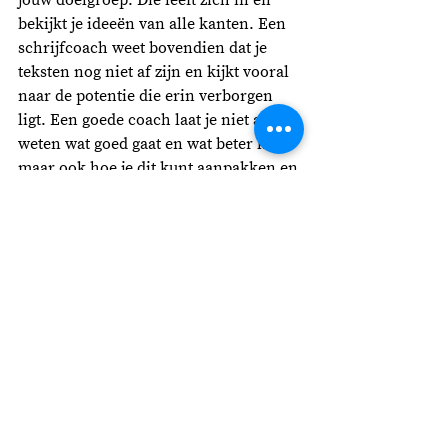
bekijkt je ideeën van alle kanten. Een 
schrijfcoach weet bovendien dat je 
teksten nog niet af zijn en kijkt vooral 
naar de potentie die erin verborgen 
ligt. Een goede coach laat je niet alleen 
weten wat goed gaat en wat beter kan, 
maar ook hoe je dit kunt aanpakken en 
welk effect dit zal hebben. 
Ben je benieuwd naar mijn feedback 
op jouw tekst? 
Vraag een 
feedbacksessie aan
. Dan ontvang je 
niet alleen een uitgebreid 
adviesrapport per e-mail, maar 
bespreken we de adviezen ook in een 
online coachsessie, waarin je me al je 
vragen kunt stellen over het schrijven 
van je boek. 