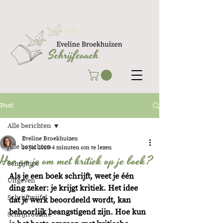
Post
Alle berichten
Eveline Broekhuizen
Alle berichten
16 jul 2020
4 minuten om te lezen
Hoe ga je om met kritiek op je boek?
Schrijftips
Als je een boek schrijft, weet je één 
Uitgeven
ding zeker: je krijgt kritiek. Het idee 
Schrijftwijfel
dat je werk beoordeeld wordt, kan 
behoorlijk beangstigend zijn. Hoe kun 
Schrijfroutine