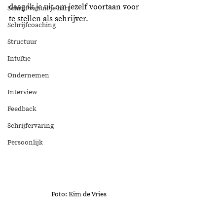
daag ik je uit om jezelf voortaan voor 
Schrijf vanuit je hart
te stellen als schrijver. 
Schrijfcoaching
Structuur
Intuïtie
Ondernemen
Interview
Feedback
Schrijfervaring
Persoonlijk
Foto: Kim de Vries