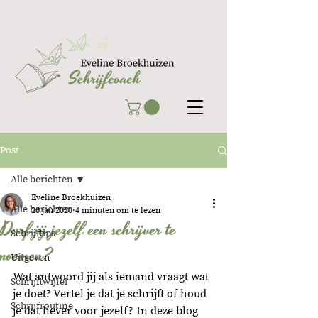
Post
Alle berichten
Eveline Broekhuizen
Alle berichten
20 jan 2020
4 minuten om te lezen
Durf jij jezelf een schrijver te
Schrijftips
noemen?
Uitgeven
Wat antwoord jij als iemand vraagt wat 
Schrijftwijfel
je doet? Vertel je dat je schrijft of houd 
Schrijfroutine
je dat liever voor jezelf? In deze blog 