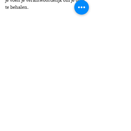
je voelt je verantwoordelijk om je doel 
te behalen. 
Als je een moeilijk telefoongesprek 
moet voeren, schijnt het zelfs al te 
werken als er iemand anders bij jou in 
de kamer is, die je verteld hebt wat je 
met het gesprek wilt bereiken. De 
aanwezigheid van de ander geeft zorgt 
ervoor dat je beter voet bij stuk kunt 
houden.
Daarmee komen we op nog een prettig 
voordeel van laten zien dat je een 
schrijver bent: zo ontmoet je eerder 
collega-schrijvers en kun je elkaar 
helpen om je schrijfdoelen te bereiken!