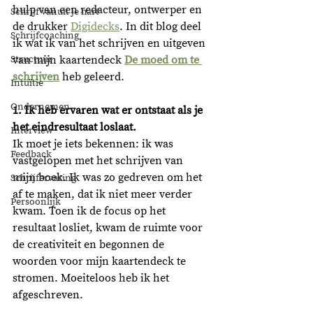
hulp van een redacteur, ontwerper en 
Schrijf vanuit je hart
de drukker 
Digidecks
. In dit blog deel 
Schrijfcoaching
ik wat ik van het schrijven en uitgeven 
Structuur
van mijn kaartendeck 
De moed om te 
schrijven
heb geleerd. 
Intuïtie
Ondernemen
1. Ik heb ervaren wat er ontstaat als je 
het eindresultaat loslaat.
Interview
Ik moet je iets bekennen: ik was 
Feedback
vastgelopen met het schrijven van 
mijn boek. Ik was zo gedreven om het 
Schrijfervaring
af te maken, dat ik niet meer verder 
Persoonlijk
kwam. Toen ik de focus op het 
resultaat losliet, kwam de ruimte voor 
de creativiteit en begonnen de 
woorden voor mijn kaartendeck te 
stromen. Moeiteloos heb ik het 
afgeschreven.