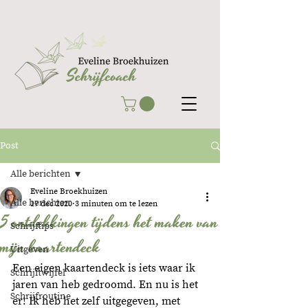
Post
Alle berichten
Eveline Broekhuizen
Alle berichten
17 dec 2020
3 minuten om te lezen
5 ontdekkingen tijdens het maken van
Schrijftips
mijn kaartendeck
Uitgeven
Een eigen kaartendeck is iets waar ik 
Schrijftwijfel
jaren van heb gedroomd. En nu is het 
Schrijfroutine
er! Ik heb het zelf uitgegeven, met 