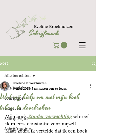
Post
Alle berichten
Eveline Broekhuizen
Alle berichten
9 mei 2025
5 minuten om te lezen
Wat mij hielp om met mijn boek
Schrijftips
taboes te doorbreken
Uitgeven
Mijn boek 
Zonder verwachting
 schreef 
Schrijftwijfel
ik in eerste instantie voor mijzelf. 
Schrijfroutine
Maar zodra ik vertelde dat ik een boek 