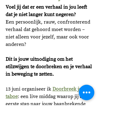
Voel jij dat er een verhaal in jou leeft 
dat je niet langer kunt negeren? 
Een persoonlijk, rauw, confronterend 
verhaal dat gehoord moet worden – 
niet alleen voor jezelf, maar ook voor 
anderen?
Dit is jouw uitnodiging om het 
stilzwijgen te doorbreken en je verhaal 
in beweging te zetten. 
13 juni organiseer ik 
Doorbreek je 
taboe
: een live middag waarop jij de 
eerste stap naar jouw baanbrekende 
boek gaat zetten.
Je laat patronen los die je tegenhouden 
om jouw ware verhaal in de wereld te 