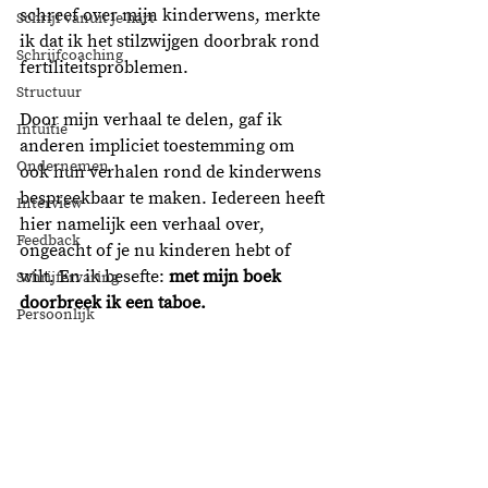
schreef over mijn kinderwens, merkte 
Schrijf vanuit je hart
ik dat ik het stilzwijgen doorbrak rond 
Schrijfcoaching
fertiliteitsproblemen. 
Structuur
Door mijn verhaal te delen, gaf ik 
Intuïtie
anderen impliciet toestemming om 
Ondernemen
ook hun verhalen rond de kinderwens 
bespreekbaar te maken. Iedereen heeft 
Interview
hier namelijk een verhaal over, 
Feedback
ongeacht of je nu kinderen hebt of 
wilt. En ik besefte: 
met mijn boek 
Schrijfervaring
doorbreek ik een taboe. 
Persoonlijk