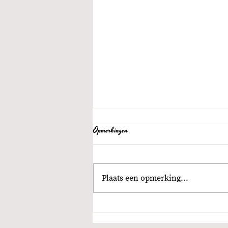
Opmerkingen
Plaats een opmerking...
Waarom jouw boek steeds op de laatste
plaats belandt