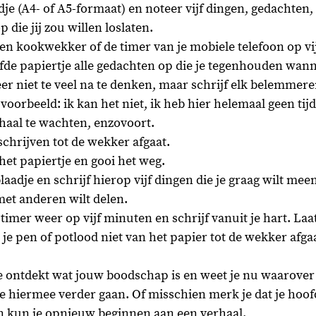
dje (A4- of A5-formaat) en noteer vijf dingen, gedachten,
die jij zou willen loslaten.  
en kookwekker of de timer van je mobiele telefoon op vi
lfde papiertje alle gedachten op die je tegenhouden wanne
er niet te veel na te denken, maar schrijf elk belemmere
voorbeeld: ik kan het niet, ik heb hier helemaal geen tijd 
aal te wachten, enzovoort.  
 schrijven tot de wekker afgaat.   
et papiertje en gooi het weg.  
aadje en schrijf hierop vijf dingen die je graag wilt me
et anderen wilt delen.  
 timer weer op vijf minuten en schrijf vanuit je hart. La
je pen of potlood niet van het papier tot de wekker afgaa
je ontdekt wat jouw boodschap is en weet je nu waarover j
e hiermee verder gaan. Of misschien merk je dat je hoofd 
 en kun je opnieuw beginnen aan een verhaal.  