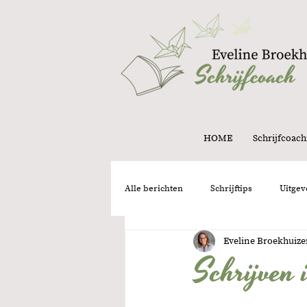
HOME
Schrijfcoach
Alle berichten
Schrijftips
Uitgev
Eveline Broekhuiz
Structuur
Intuïtie
Onder
Schrijven 