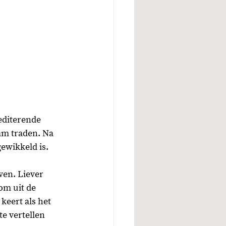
editerende 
am traden. Na 
ewikkeld is. 
ven. Liever 
om uit de 
keert als het 
te vertellen 