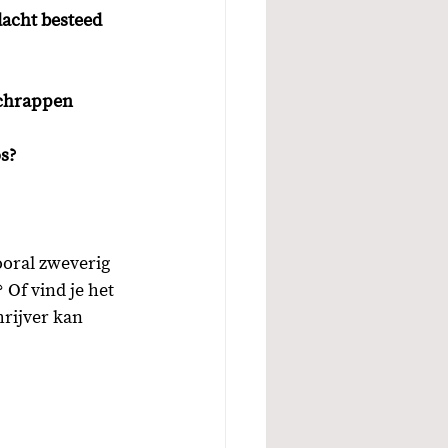
dacht besteed 
schrappen
os?
vooral zweverig 
 Of vind je het 
hrijver kan 