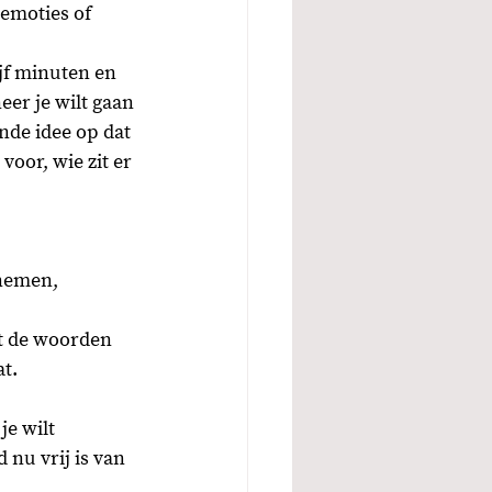
 emoties of 
jf minuten en 
er je wilt gaan 
nde idee op dat 
voor, wie zit er 
enemen, 
at de woorden 
t. 
e wilt 
nu vrij is van 