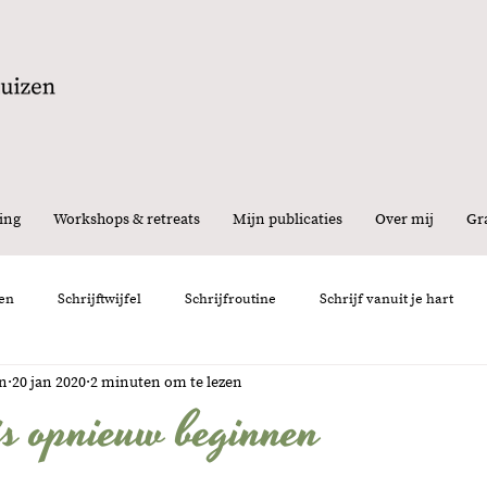
ing
Workshops & retreats
Mijn publicaties
Over mij
Gra
en
Schrijftwijfel
Schrijfroutine
Schrijf vanuit je hart
en
20 jan 2020
2 minuten om te lezen
nemen
Interview
Feedback
Schrijfervaring
Persoon
is opnieuw beginnen