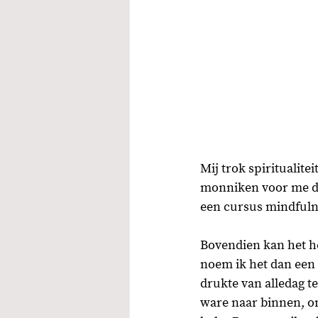
Mij trok spiritualite
monniken voor me die
een cursus mindfulne
Bovendien kan het hee
noem ik het dan een 
drukte van alledag te
ware naar binnen, om 