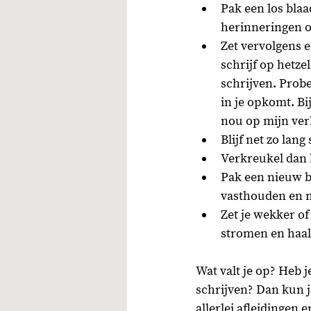
Pak een los blaa
herinneringen op 
Zet vervolgens e
schrijf op hetze
schrijven. Probe
in je opkomt. Bij
nou op mijn verh
Blijf net zo lang
Verkreukel dan h
Pak een nieuw bl
vasthouden en m
Zet je wekker of
stromen en haal 
Wat valt je op? Heb 
schrijven? Dan kun j
allerlei afleidingen