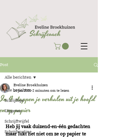
Post
Alle berichten
Eveline Broekhuizen
Alle berichten
20 jan 2020
2 minuten om te lezen
In 4 stappen je verhalen uit je hoofd
Schrijftips
en op papier
Uitgeven
Schrijftwijfel
Heb jij vaak duizend-en-één gedachten 
Schrijfroutine
maar lukt het niet om ze op papier te 