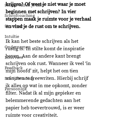
krijgen? Of weet je niet waar je moet 
Schrijf vanuit je hart
beginnen met schrijven? In vier 
Schrijfcoaching
stappen maak je ruimte voor je verhaal 
Structuur
en vind je de rust om te schrijven. 
Intuïtie
Ik kan het beste schrijven als het 
Ondernemen
rustig is. In stilte komt de inspiratie 
boven. Aan de andere kant brengt 
Interview
schrijven ook rust. Wanneer ik veel ‘in 
Feedback
mijn hoofd’ zit, helpt het om tien 
minuten te freewriten. Hierbij schrijf 
Schrijfervaring
ik alles op wat in me opkomt, zonder 
Persoonlijk
filter. Nadat ik al mijn gepieker en 
belemmerende gedachten aan het 
papier heb toevertrouwd, is er weer 
ruimte voor creativiteit.