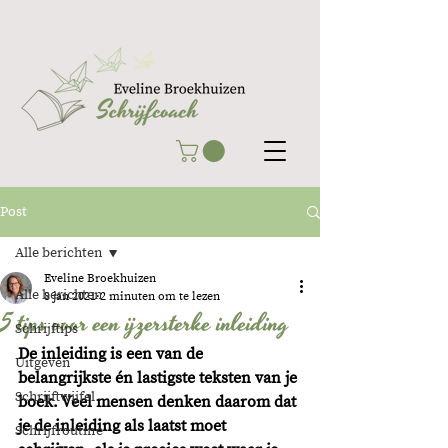
Post
Alle berichten
Eveline Broekhuizen
Alle berichten
8 jan 2021
2 minuten om te lezen
5 tips voor een ijzersterke inleiding
Schrijftips
De inleiding is een van de 
Uitgeven
belangrijkste én lastigste teksten van je 
Schrijftwijfel
boek. Veel mensen denken daarom dat 
je de inleiding als laatst moet 
Schrijfroutine