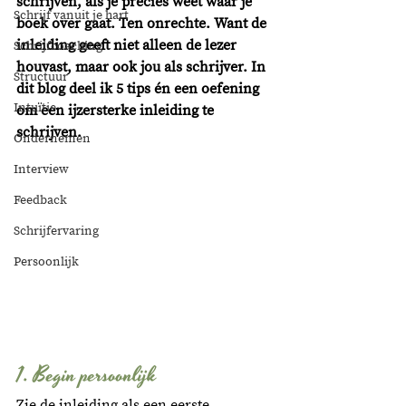
schrijven, als je precies weet waar je 
Schrijf vanuit je hart
boek over gaat. Ten onrechte. Want de 
inleiding geeft niet alleen de lezer 
Schrijfcoaching
houvast, maar ook jou als schrijver. In 
Structuur
dit blog deel ik 5 tips én een oefening 
Intuïtie
om een ijzersterke inleiding te 
schrijven.
Ondernemen
Interview
Feedback
Schrijfervaring
Persoonlijk
1. Begin persoonlijk 
Zie de inleiding als een eerste 