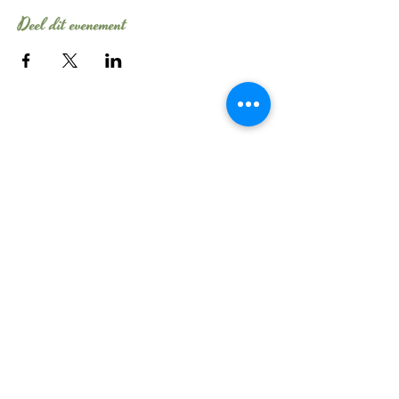
Deel dit evenement
Tel:
06 - 106 54 704
E-mail:
info@evelinebroekhuizen.com
KvK-nummer:
58482210
Wil je elke maand
schrijftips ontvangen?
>