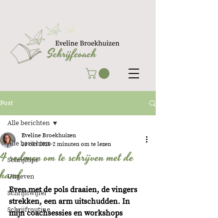
Post
Alle berichten
Eveline Broekhuizen
Alle berichten
28 okt 2020
2 minuten om te lezen
4 redenen om te schrijven met de
Schrijftips
hand
Uitgeven
Even met de pols draaien, de vingers 
Schrijftwijfel
strekken, een arm uitschudden. In 
Schrijfroutine
mijn coachsessies en workshops 