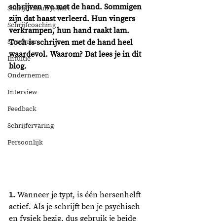
schrijven we met de hand. Sommigen 
Schrijf vanuit je hart
zijn dat haast verleerd. Hun vingers 
Schrijfcoaching
verkrampen, hun hand raakt lam. 
Structuur
Toch is schrijven met de hand heel 
waardevol. Waarom? Dat lees je in dit 
Intuïtie
blog. 
Ondernemen
Interview
Feedback
Schrijfervaring
Persoonlijk
1.
 Wanneer je typt, is één hersenhelft 
actief. Als je schrijft ben je psychisch 
en fysiek bezig, dus gebruik je beide 