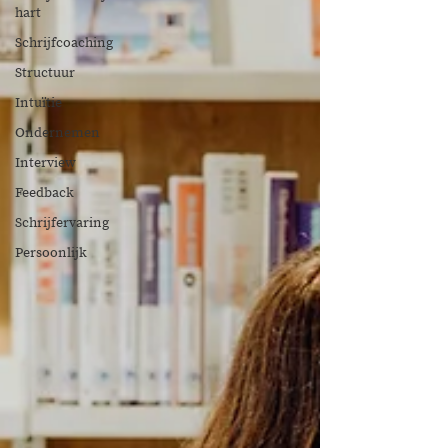
hart
Schrijfcoaching
Structuur
Intuïtie
Ondernemen
Interview
Feedback
Schrijfervaring
Persoonlijk