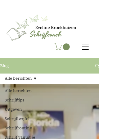
Blog
Alle berichten
Alle berichten
Schrijftips
Uitgeven
Schrijftwijfel
Schrijfroutine
Schrijf vanuit je