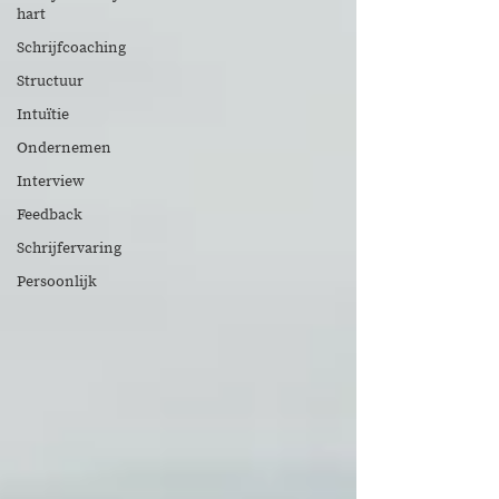
hart
Schrijfcoaching
Structuur
Intuïtie
Ondernemen
Interview
Feedback
Schrijfervaring
Persoonlijk