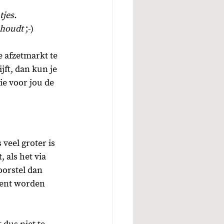
jes. 
 houdt 
;-)
 afzetmarkt te 
jft, dan kun je 
ie voor jou de 
veel groter is 
als het via 
oorstel dan 
gent worden 