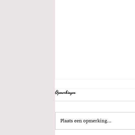
Opmerkingen
Plaats een opmerking...
Ghostwriter of schrijfcoach?