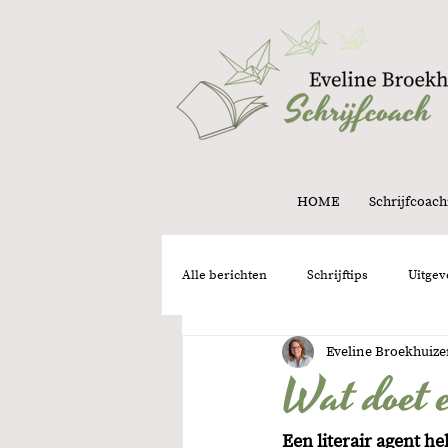
HOME
Schrijfcoach
Alle berichten
Schrijftips
Uitgev
Eveline Broekhuiz
Structuur
Intuïtie
Onder
Wat doet e
Een literair agent he