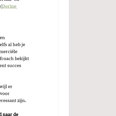
(
Dorine 
en 
lfs al heb je 
mmerciële 
fcoach bekijkt 
ent succes 
ijl er 
 voor 
ressant zijn. 
d naar de 