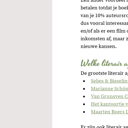
Een ander voordeel is
betalen totdat je boe
van je 10% auteursro
dus vooral interessan
en/of als er een film
inkomsten af, maar ze
nieuwe kansen.
Welke literair a
De grootste literair
Sebes & Bisseli
Marianne Schön
Van Grunsven C
Het kantoortje
Maarten Boers L
Er zijn ook literair 