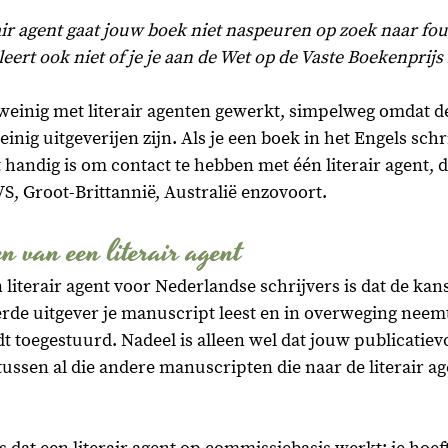
air agent gaat jouw boek niet naspeuren op zoek naar fout
leert ook niet of je je aan de Wet op de Vaste Boekenprijs
einig met literair agenten gewerkt, simpelweg omdat de
einig uitgeverijen zijn. Als je een boek in het Engels schri
t handig is om contact te hebben met één literair agent, d
VS, Groot-Brittannië, Australië enzovoort.
n van een literair agent
literair agent voor Nederlandse schrijvers is dat de kans 
e uitgever je manuscript leest en in overweging neemt, 
 toegestuurd. Nadeel is alleen wel dat jouw publicatiev
tussen al die andere manuscripten die naar de literair a