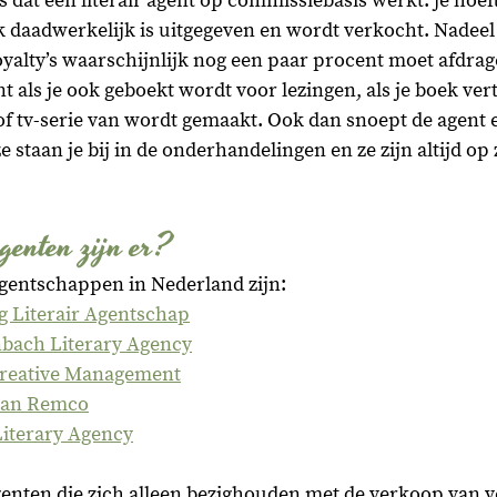
 dat een literair agent op commissiebasis werkt: je hoeft
k daadwerkelijk is uitgegeven en wordt verkocht. Nadeel i
yalty’s waarschijnlijk nog een paar procent moet afdrag
t als je ook geboekt wordt voor lezingen, als je boek ver
 of tv-serie van wordt gemaakt. Ook dan snoept de agent e
 staan je bij in de onderhandelingen en ze zijn altijd op
genten zijn er?
 agentschappen in Nederland zijn:
ng Literair Agentschap
bach Literary Agency
reative Management
 van Remco
iterary Agency
agenten die zich alleen bezighouden met de verkoop van ve