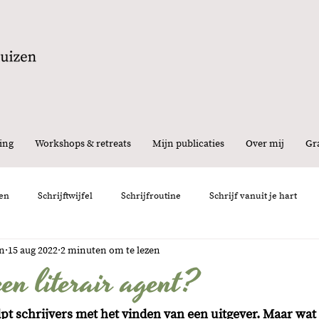
ing
Workshops & retreats
Mijn publicaties
Over mij
Gra
en
Schrijftwijfel
Schrijfroutine
Schrijf vanuit je hart
en
15 aug 2022
2 minuten om te lezen
nemen
Interview
Feedback
Schrijfervaring
Persoon
en literair agent?
lpt schrijvers met het vinden van een uitgever. Maar wat 