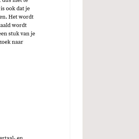
 dus niet te 
s ook dat je 
en. Het wordt 
taald wordt 
en stuk van je 
 zoek naar 
rtaal- en 