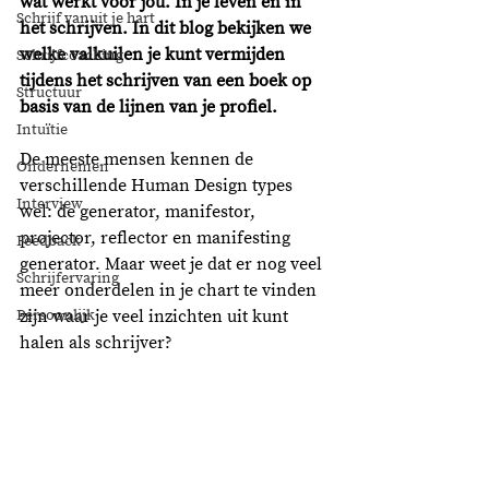
wat werkt voor jou. In je leven én in 
Schrijf vanuit je hart
het schrijven. In dit blog bekijken we 
welke valkuilen je kunt vermijden 
Schrijfcoaching
tijdens het schrijven van een boek op 
Structuur
basis van de lijnen van je profiel. 
Intuïtie
De meeste mensen kennen de 
Ondernemen
verschillende Human Design types 
Interview
wel: de generator, manifestor, 
projector, reflector en manifesting 
Feedback
generator. Maar weet je dat er nog veel 
Schrijfervaring
meer onderdelen in je chart te vinden 
Persoonlijk
zijn waar je veel inzichten uit kunt 
halen als schrijver?  