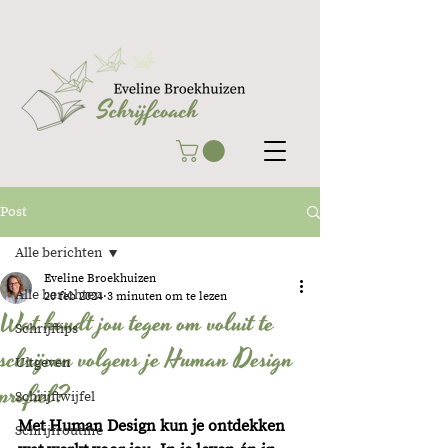
Post
Alle berichten
Eveline Broekhuizen
Alle berichten
20 feb 2024
3 minuten om te lezen
Wat houdt jou tegen om voluit te
Schrijftips
schrijven volgens je Human Design
Uitgeven
profiel?
Schrijftwijfel
Met Human Design kun je ontdekken 
Schrijfroutine