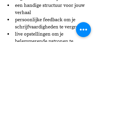
een handige structuur voor jouw 
verhaal
persoonlijke feedback om je 
schrijfvaardigheden te vergroten
live opstellingen om je 
belemmerende patronen te 
doorbreken
een enthousiaste stok achter de 
deur om je verhaal te delen
Meld je nu aan
!