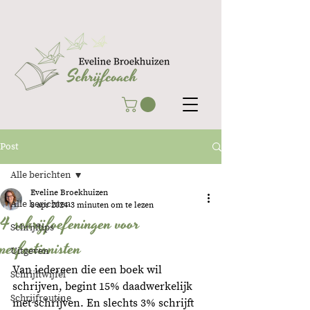
Post
Alle berichten
Eveline Broekhuizen
Alle berichten
8 apr 2024
3 minuten om te lezen
4 schrijfoefeningen voor
Schrijftips
perfectionisten
Uitgeven
Van iedereen die een boek wil 
Schrijftwijfel
schrijven, begint 15% daadwerkelijk 
Schrijfroutine
met schrijven. En slechts 3% schrijft 