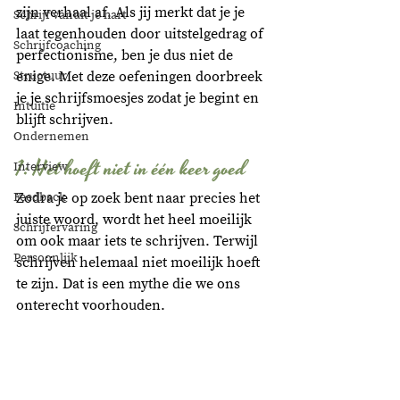
zijn verhaal af. Als jij merkt dat je je 
Schrijf vanuit je hart
laat tegenhouden door uitstelgedrag of 
Schrijfcoaching
perfectionisme, ben je dus niet de 
Structuur
enige. Met deze oefeningen doorbreek 
je je schrijfsmoesjes zodat je begint en 
Intuïtie
blijft schrijven. 
Ondernemen
1: Het hoeft niet in één keer goed
Interview
Feedback
Zodra je op zoek bent naar precies het 
juiste woord, wordt het heel moeilijk 
Schrijfervaring
om ook maar iets te schrijven. Terwijl 
Persoonlijk
schrijven helemaal niet moeilijk hoeft 
te zijn. Dat is een mythe die we ons 
onterecht voorhouden. 