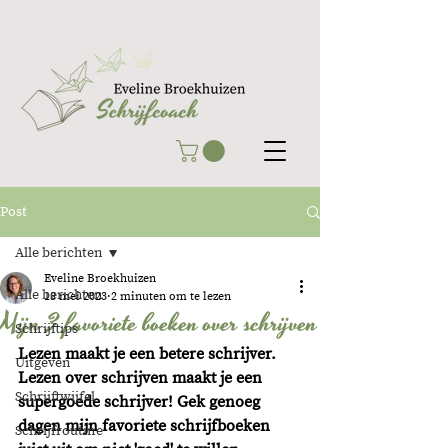
Post
Alle berichten
Eveline Broekhuizen
Alle berichten
18 mei 2023
2 minuten om te lezen
Mijn 3 favoriete boeken over schrijven
Schrijftips
Lezen maakt je een betere schrijver. 
Uitgeven
Lezen over schrijven maakt je een 
Schrijftwijfel
supergoede schrijver! Gek genoeg 
dagen mijn favoriete schrijfboeken 
Schrijfroutine