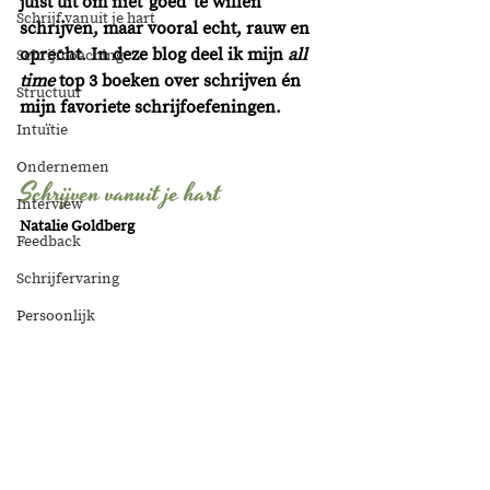
juist uit om niet 'goed' te willen 
Schrijf vanuit je hart
schrijven, maar vooral echt, rauw en 
oprecht. In deze blog deel ik mijn 
all 
Schrijfcoaching
time
 top 3 boeken over schrijven én 
Structuur
mijn favoriete schrijfoefeningen. 
Intuïtie
Ondernemen
Schrijven vanuit je hart
Interview
Natalie Goldberg
Feedback
Schrijfervaring
Persoonlijk