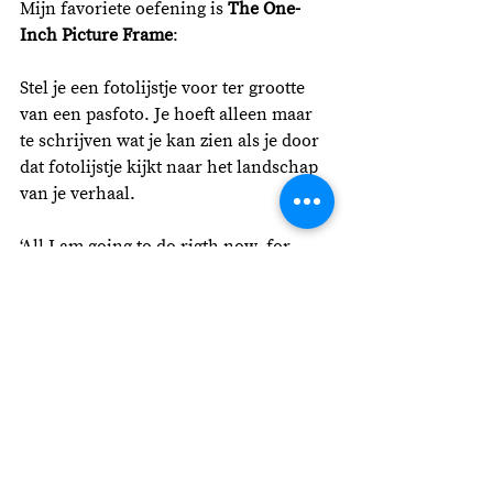
Mijn favoriete oefening is 
The One-
Inch Picture Frame
:
Stel je een fotolijstje voor ter grootte 
van een pasfoto. Je hoeft alleen maar 
te schrijven wat je kan zien als je door 
dat fotolijstje kijkt naar het landschap 
van je verhaal. 
‘All I am going to do rigth now, for 
example, is write that one paragraph 
that sets the story in my hometown, in 
the late fifites, when the trains were 
still running. I am going to paint a 
picture of it, in words.’
En zo schrijf je langzaam verder, 
fotolijstje voor fotolijstje. Of zoals 
Annes vader tegen haar broertje zei 