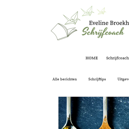
HOME
Schrijfcoach
Alle berichten
Schrijftips
Uitgev
Structuur
Intuïtie
Onder