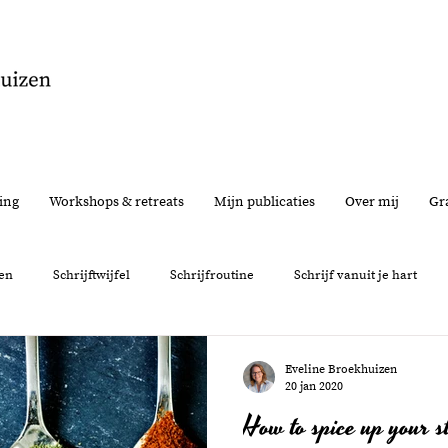
ing
Workshops & retreats
Mijn publicaties
Over mij
Gra
en
Schrijftwijfel
Schrijfroutine
Schrijf vanuit je hart
nemen
Interview
Feedback
Schrijfervaring
Persoon
Eveline Broekhuizen
20 jan 2020
How to spice up your s