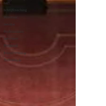
hart
Schrijfcoaching
Structuur
Intuïtie
Ondernemen
Interview
Feedback
Schrijfervaring
Persoonlijk