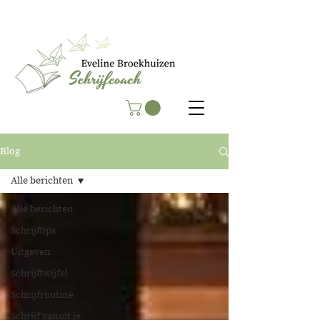
Blog
Alle berichten
Alle berichten
Schrijftips
Uitgeven
Schrijftwijfel
Schrijfroutine
Schrijf vanuit je