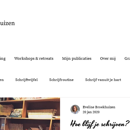
ing
Workshops & retreats
Mijn publicaties
Over mij
Gra
en
Schrijftwijfel
Schrijfroutine
Schrijf vanuit je hart
nemen
Interview
Feedback
Schrijfervaring
Persoon
Eveline Broekhuizen
20 jan 2020
Hoe blijf je schrijven?