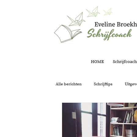
HOME
Schrijfcoach
Alle berichten
Schrijftips
Uitgev
Structuur
Intuïtie
Onder