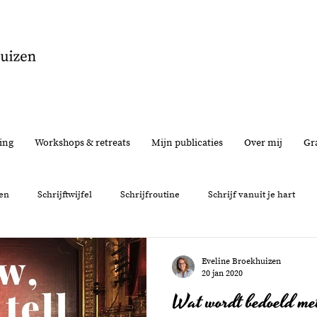
ing
Workshops & retreats
Mijn publicaties
Over mij
Gra
en
Schrijftwijfel
Schrijfroutine
Schrijf vanuit je hart
nemen
Interview
Feedback
Schrijfervaring
Persoon
Eveline Broekhuizen
20 jan 2020
Wat wordt bedoeld met