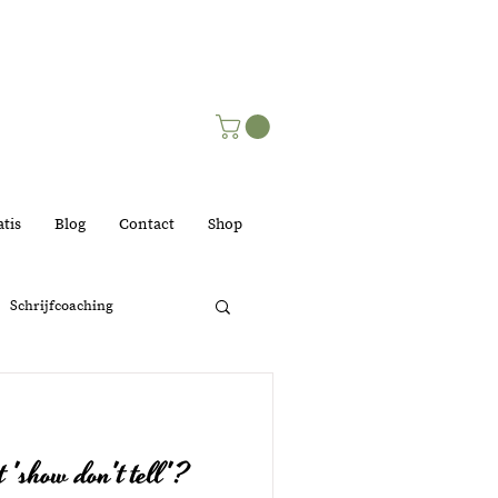
tis
Blog
Contact
Shop
Schrijfcoaching
lijk
 'show don't tell'?