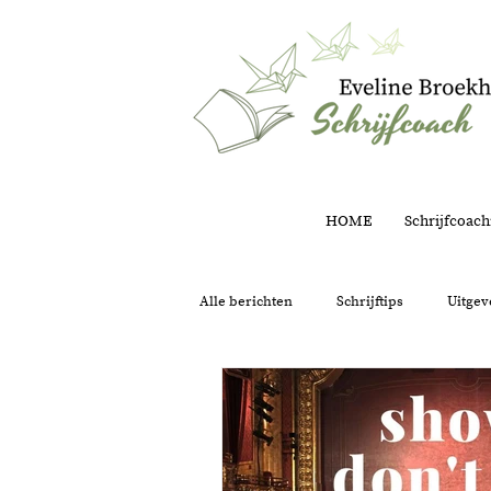
HOME
Schrijfcoach
Alle berichten
Schrijftips
Uitgev
Structuur
Intuïtie
Onder