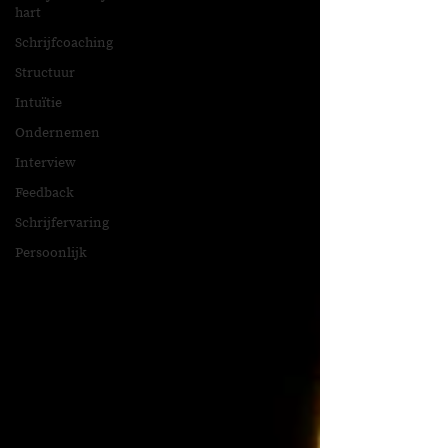
hart
Schrijfcoaching
Structuur
Intuïtie
Ondernemen
Interview
Feedback
Schrijfervaring
Persoonlijk