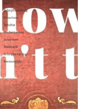
hart
Schrijfcoaching
Structuur
Intuïtie
Ondernemen
Interview
Feedback
Schrijfervaring
Persoonlijk