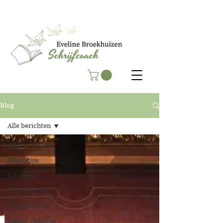
Blog
Alle berichten
Alle berichten
Schrijftips
Uitgeven
Schrijftwijfel
Schrijfroutine
Schrijf vanuit je