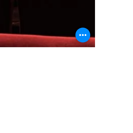
Eveline Broekhuizen
20 jan 2020
Wat wordt bedoeld met 'show don't tell'?