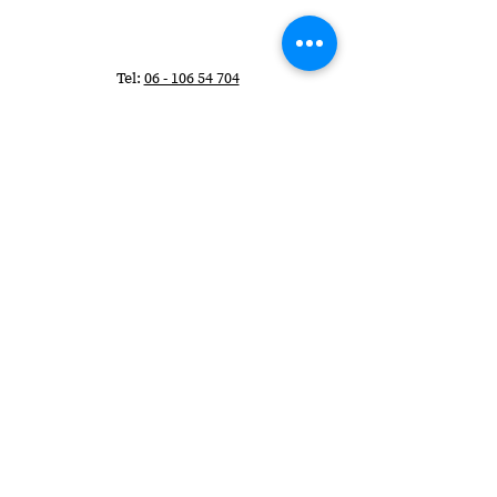
Tel:
06 - 106 54 704
E-mail:
info@evelinebroekhuizen.com
KvK-nummer:
58482210
Wil je elke maand
schrijftips ontvangen?
>
Privacyverklaring
Algemene Voorwaarden