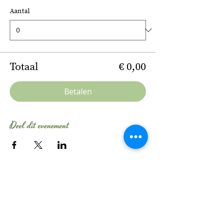
Aantal
Totaal
€ 0,00
Betalen
Deel dit evenement
Tel:
06 - 106 54 704
E-mail:
info@evelinebroekhuizen.com