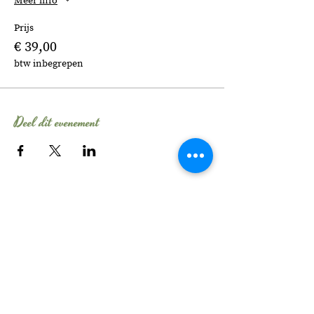
Meer info
Prijs
€ 39,00
btw inbegrepen
Deel dit evenement
Tel:
06 - 106 54 704
E-mail:
info@evelinebroekhuizen.com
KvK-nummer:
58482210