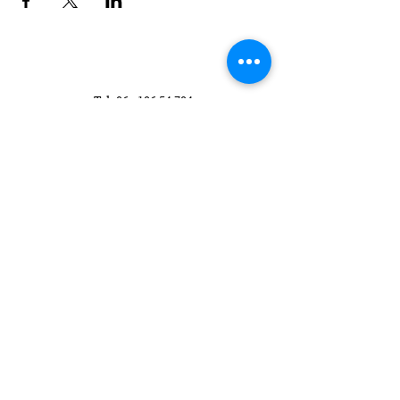
Tel:
06 - 106 54 704
E-mail:
info@evelinebroekhuizen.com
KvK-nummer:
58482210
Wil je elke maand
schrijftips ontvangen?
>