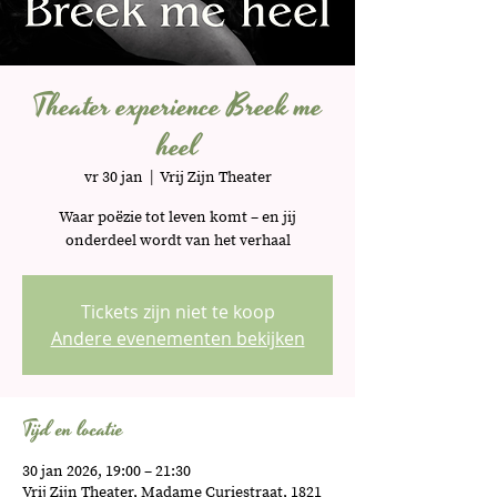
Theater experience Breek me
heel
vr 30 jan
  |  
Vrij Zijn Theater
Waar poëzie tot leven komt – en jij
onderdeel wordt van het verhaal
Tickets zijn niet te koop
Andere evenementen bekijken
Tijd en locatie
30 jan 2026, 19:00 – 21:30
Vrij Zijn Theater, Madame Curiestraat, 1821