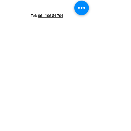
Tel:
06 - 106 54 704
E-mail:
info@evelinebroekhuizen.com
KvK-nummer:
58482210
Wil je elke maand
schrijftips ontvangen?
>
Privacyverklaring
Algemene Voorwaarden
Disclaimer