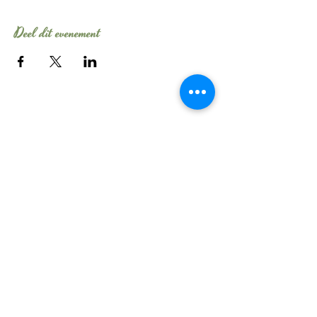
Deel dit evenement
Tel:
06 - 106 54 704
E-mail:
info@evelinebroekhuizen.com
KvK-nummer:
58482210
Wil je elke maand
schrijftips ontvangen?
>