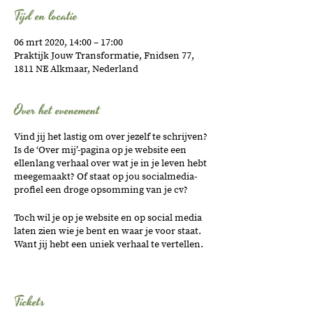
Tijd en locatie
06 mrt 2020, 14:00 – 17:00
Praktijk Jouw Transformatie, Fnidsen 77,
1811 NE Alkmaar, Nederland
Over het evenement
Vind jij het lastig om over jezelf te schrijven?
Is de ‘Over mij’-pagina op je website een
ellenlang verhaal over wat je in je leven hebt
meegemaakt? Of staat op jou socialmedia-
profiel een droge opsomming van je cv?
Toch wil je op je website en op social media
laten zien wie je bent en waar je voor staat.
Want jij hebt een uniek verhaal te vertellen.
Vaak zitten er allerlei gedachten in je hoofd
die je weerhouden om te schrijven over
Tickets
jezelf. Vrouwenbreinexpert Claudia
Koehoorn helpt je om die belemmerende