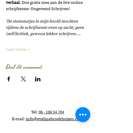
verhaal. 
Doe gratis mee aan de live online 
schrijfsessie: Ongeremd Schrijven!
'De stemmetjes in mijn hoofd mochten 
tijdens de schrijfsessie even op zacht; geen 
(zelf)kritiek, gewoon lekker schrijven.…
Lees verder >
Deel dit evenement
Tel:
06 - 106 54 704
E-mail:
info@evelinebroekhuizen.com
KvK-nummer:
58482210