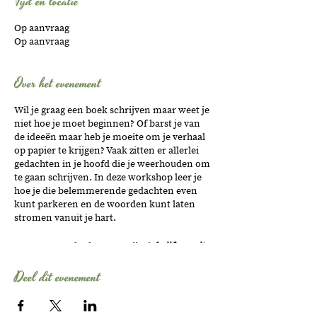
Tijd en locatie
Op aanvraag
Op aanvraag
Over het evenement
Wil je graag een boek schrijven maar weet je
niet hoe je moet beginnen? Of barst je van
de ideeën maar heb je moeite om je verhaal
op papier te krijgen? Vaak zitten er allerlei
gedachten in je hoofd die je weerhouden om
te gaan schrijven. In deze workshop leer je
hoe je die belemmerende gedachten even
kunt parkeren en de woorden kunt laten
stromen vanuit je hart.
We gaan aan de slag met mijn
Schrijf vanuit
je H.A.R.T.-methode
:
Deel dit evenement
Heldere missie
- jouw boek is
onderdeel van een groter plan. Ik help
je om die droom helder voor ogen te