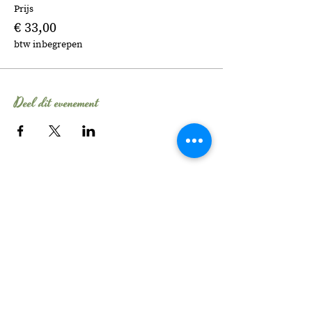
Prijs
€ 33,00
btw inbegrepen
Deel dit evenement
Tel:
06 - 106 54 704
E-mail:
info@evelinebroekhuizen.com
KvK-nummer:
58482210
Wil je elke maand
schrijftips ontvangen?