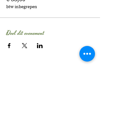
btw inbegrepen
Deel dit evenement
Tel:
06 - 106 54 704
E-mail:
info@evelinebroekhuizen.com
KvK-nummer:
58482210
Wil je elke maand
schrijftips ontvangen?
>