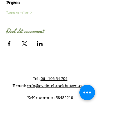
Prijzen
Lees verder >
Deel dit evenement
Tel:
06 - 106 54 704
E-mail:
info@evelinebroekhuizen.com
KvK-nummer:
58482210
Wil je elke maand
schrijftips ontvangen?
>