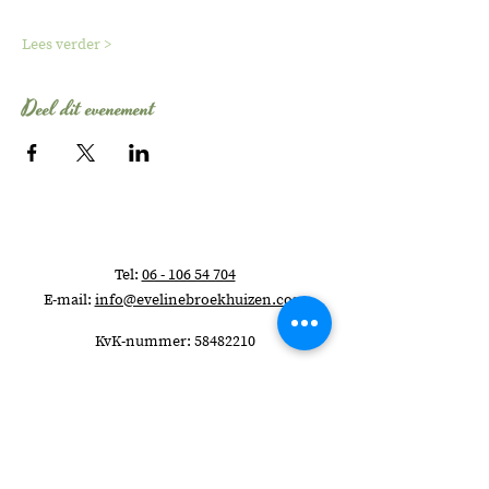
Lees verder >
Deel dit evenement
Tel:
06 - 106 54 704
E-mail:
info@evelinebroekhuizen.com
KvK-nummer:
58482210
Wil je elke maand
schrijftips ontvangen?
>