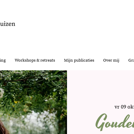
ing
Workshops & retreats
Mijn publicaties
Over mij
Gra
vr 09 ok
Goude