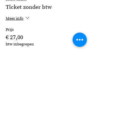
Ticket zonder btw
Meer info
Prijs
€ 27,00
btw inbegrepen
Deel dit evenement
Tel:
06 - 106 54 704
E-mail:
info@evelinebroekhuizen.com