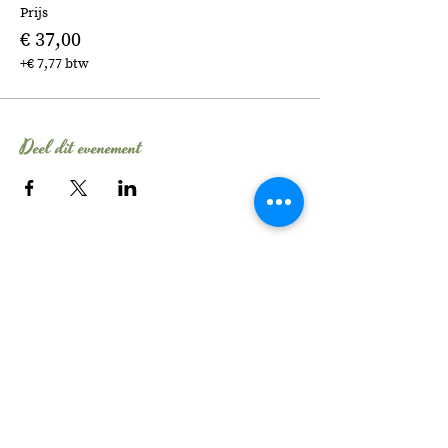
Prijs
€ 37,00
+€ 7,77 btw
Deel dit evenement
Tel:
06 - 106 54 704
E-mail:
info@evelinebroekhuizen.com
KvK-nummer:
58482210
Wil je elke maand
schrijftips ontvangen?