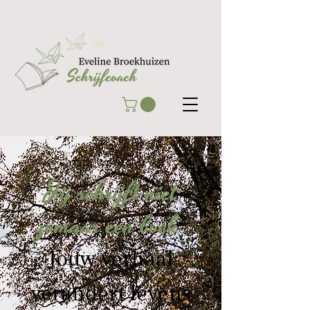
Jij schrijft niet
zomaar een boek
Jouw verhaal
verandert levens