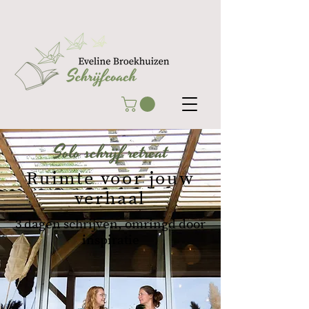
Solo schrijf retreat
Ruimte voor jouw
verhaal
3 dagen schrijven, omringd door
inspiratie